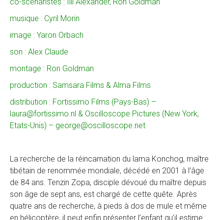
co-scénaristes : Ilil Alexander, Ron Goldman
musique : Cyril Morin
image : Yaron Orbach
son : Alex Claude
montage : Ron Goldman
production : Samsara Films & Alma Films
distribution : Fortissimo Films (Pays-Bas) –
laura@fortissimo.nl & Oscilloscope Pictures (New York,
Etats-Unis) – george@oscilloscope.net
La recherche de la réincarnation du lama Konchog, maître
tibétain de renommée mondiale, décédé en 2001 à l’âge
de 84 ans. Tenzin Zopa, disciple dévoué du maître depuis
son âge de sept ans, est chargé de cette quête. Après
quatre ans de recherche, à pieds à dos de mule et même
en hélicoptère, il peut enfin présenter l’enfant qu’il estime