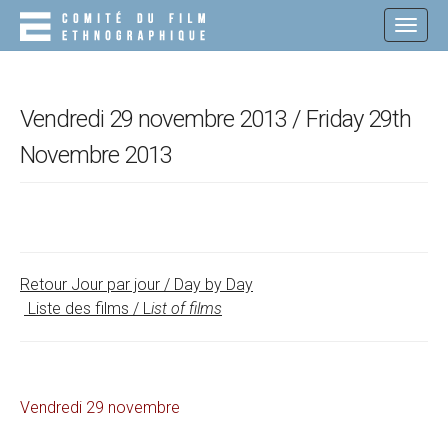
M
S
K
A
I
I
P
N
T
O
M
Vendredi 29 novembre 2013 / Friday 29th
C
E
O
Novembre 2013
N
N
T
U
E
N
T
Retour Jour par jour / Day by Day
Liste des films / L
ist of films
Vendredi 29 novembre