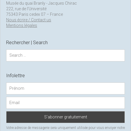
Musée du quai Branly - Jacques Chirac
222, rue de l’Université
75343 Paris cedex 07 – France
Nous écrire / Contact us
Mentions légales
Rechercher | Search
S
e
a
r
c
Infolettre
h
f
o
r
:
Votre adresse de messagerie sera uniquement utilisée pour vous envoyer notre