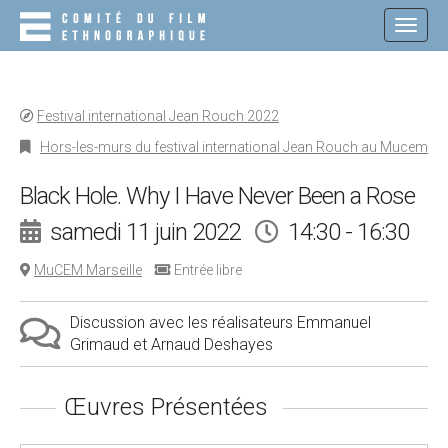
M
S
K
A
I
I
P
N
T
O
M
Festival international Jean Rouch 2022
C
E
O
Hors-les-murs du festival international Jean Rouch au Mucem
N
N
T
U
Black Hole. Why I Have Never Been a Rose
E
N
samedi 11 juin 2022
14:30 - 16:30
T
MuCEM Marseille
Entrée libre
Discussion avec les réalisateurs Emmanuel
Grimaud et Arnaud Deshayes
Œuvres Présentées