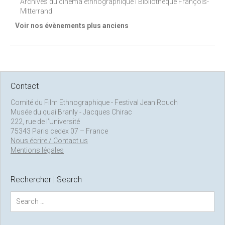
Archives du cinéma ethnographique I Bibliothèque François-
Mitterrand
Voir nos évènements plus anciens
Contact
Comité du Film Ethnographique - Festival Jean Rouch
Musée du quai Branly - Jacques Chirac
222, rue de l’Université
75343 Paris cedex 07 – France
Nous écrire / Contact us
Mentions légales
Rechercher | Search
S
e
a
r