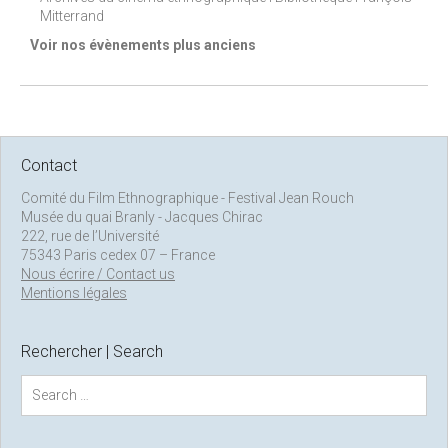
Mitterrand
Voir nos évènements plus anciens
Contact
Comité du Film Ethnographique - Festival Jean Rouch
Musée du quai Branly - Jacques Chirac
222, rue de l’Université
75343 Paris cedex 07 – France
Nous écrire / Contact us
Mentions légales
Rechercher | Search
S
e
a
r