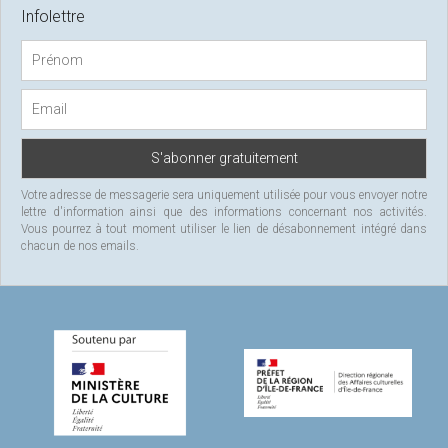
c
Infolettre
h
f
o
r
:
Votre adresse de messagerie sera uniquement utilisée pour vous envoyer notre
lettre d'information ainsi que des informations concernant nos activités.
Vous pourrez à tout moment utiliser le lien de désabonnement intégré dans
chacun de nos emails.