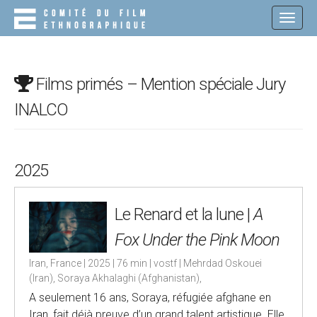
M
S
K
A
I
I
P
N
T
O
M
Films primés – Mention spéciale Jury
C
E
O
INALCO
N
N
T
U
E
N
2025
T
Le Renard et la lune |
A
Fox Under the Pink Moon
Iran, France | 2025 | 76 min | vostf | Mehrdad Oskouei
(Iran), Soraya Akhalaghi (Afghanistan),
A seulement 16 ans, Soraya, réfugiée afghane en
Iran, fait déjà preuve d’un grand talent artistique. Elle