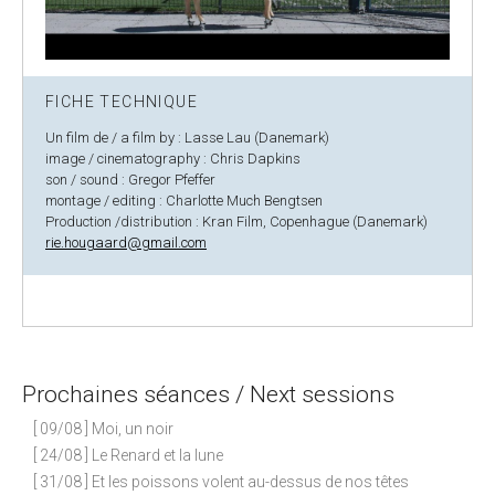
FICHE TECHNIQUE
Un film de / a film by : Lasse Lau (Danemark)
image / cinematography : Chris Dapkins
son / sound : Gregor Pfeffer
montage / editing : Charlotte Much Bengtsen
Production /distribution : Kran Film, Copenhague (Danemark)
rie.hougaard@gmail.com
Prochaines séances / Next sessions
[ 09/08 ] Moi, un noir
[ 24/08 ] Le Renard et la lune
[ 31/08 ] Et les poissons volent au-dessus de nos têtes