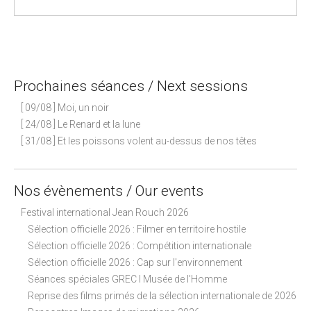
P
o
s
Prochaines séances / Next sessions
t
n
[ 09/08 ] Moi, un noir
a
[ 24/08 ] Le Renard et la lune
[ 31/08 ] Et les poissons volent au-dessus de nos têtes
v
i
g
Nos évènements / Our events
a
Festival international Jean Rouch 2026
t
Sélection officielle 2026 : Filmer en territoire hostile
i
Sélection officielle 2026 : Compétition internationale
o
Sélection officielle 2026 : Cap sur l'environnement
n
Séances spéciales GREC I Musée de l'Homme
Reprise des films primés de la sélection internationale de 2026