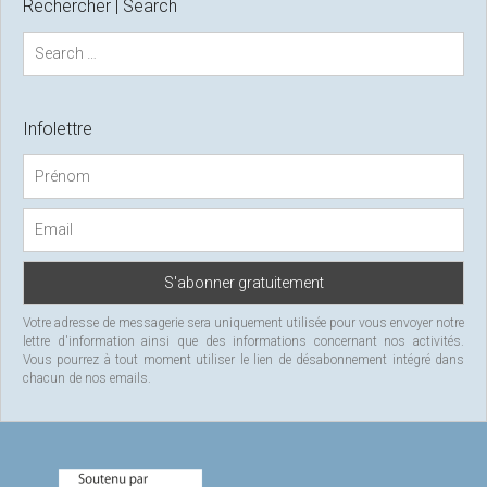
Rechercher | Search
S
e
a
r
c
Infolettre
h
f
o
r
:
Votre adresse de messagerie sera uniquement utilisée pour vous envoyer notre
lettre d'information ainsi que des informations concernant nos activités.
Vous pourrez à tout moment utiliser le lien de désabonnement intégré dans
chacun de nos emails.