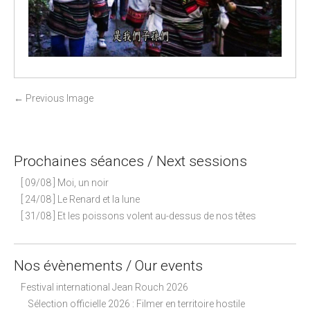
P
←
Previous Image
o
s
t
Prochaines séances / Next sessions
n
[ 09/08 ] Moi, un noir
a
[ 24/08 ] Le Renard et la lune
v
[ 31/08 ] Et les poissons volent au-dessus de nos têtes
i
g
a
Nos évènements / Our events
t
Festival international Jean Rouch 2026
i
Sélection officielle 2026 : Filmer en territoire hostile