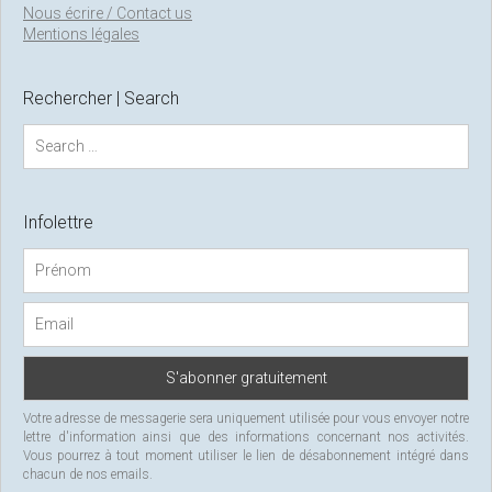
Nous écrire / Contact us
Mentions légales
Rechercher | Search
S
e
a
r
c
Infolettre
h
f
o
r
:
Votre adresse de messagerie sera uniquement utilisée pour vous envoyer notre
lettre d'information ainsi que des informations concernant nos activités.
Vous pourrez à tout moment utiliser le lien de désabonnement intégré dans
chacun de nos emails.