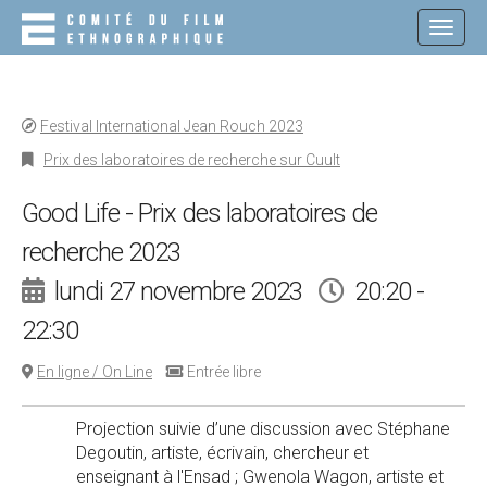
M
S
K
A
I
I
P
N
T
O
M
Festival International Jean Rouch 2023
C
E
O
Prix des laboratoires de recherche sur Cuult
N
N
T
U
Good Life - Prix des laboratoires de
E
N
recherche 2023
T
lundi 27 novembre 2023
20:20 -
22:30
En ligne / On Line
Entrée libre
Projection suivie d’une discussion avec Stéphane
Degoutin, artiste, écrivain, chercheur et
enseignant à l'Ensad ; Gwenola Wagon, artiste et