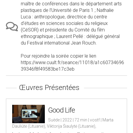
maître de conférences dans le département arts
plastiques de l’Université de Paris 1 ; Nathalie
Luca : anthropologue, directrice du centre
d’études en sciences sociales du religieux
(CéSOR) et présidente du Comité du film
ethnographique ; Laurent Pellé : délégué général
du Festival international Jean Rouch.
Pour rejoindre la soirée copier le lien
https://www.cuult.fr/seance/11018/a1c60734696
39346f8f49583be17c3eb
Œuvres Présentées
Good Life
Suède | 2022 | 72 min | vostf | Marta
Dauliūtė (Lituanie), Viktorija Šiaulytė (Lituanie),