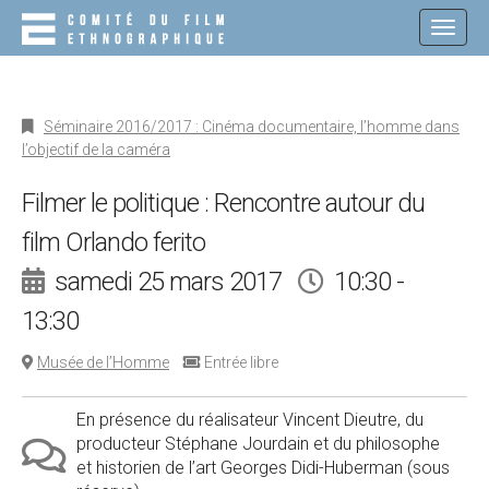
M
S
K
A
I
I
P
N
T
O
M
Séminaire 2016/2017 : Cinéma documentaire, l’homme dans
C
E
l’objectif de la caméra
O
N
N
T
Filmer le politique : Rencontre autour du
U
E
film Orlando ferito
N
T
samedi 25 mars 2017
10:30 -
13:30
Musée de l’Homme
Entrée libre
En présence du réalisateur Vincent Dieutre, du
producteur Stéphane Jourdain et du philosophe
et historien de l’art Georges Didi-Huberman (sous