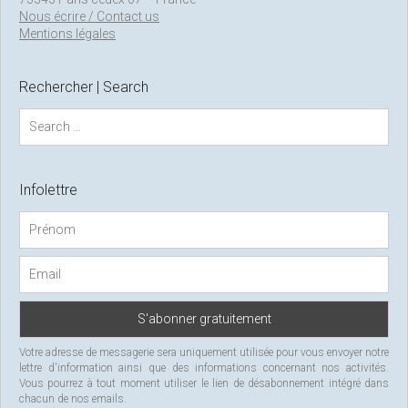
Nous écrire / Contact us
Mentions légales
Rechercher | Search
S
e
a
r
c
Infolettre
h
f
o
r
:
Votre adresse de messagerie sera uniquement utilisée pour vous envoyer notre
lettre d'information ainsi que des informations concernant nos activités.
Vous pourrez à tout moment utiliser le lien de désabonnement intégré dans
chacun de nos emails.