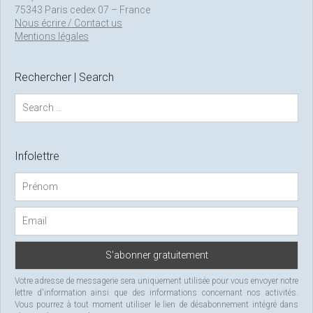
75343 Paris cedex 07 – France
Nous écrire / Contact us
Mentions légales
Rechercher | Search
S
e
a
r
c
Infolettre
h
f
o
r
:
Votre adresse de messagerie sera uniquement utilisée pour vous envoyer notre
lettre d'information ainsi que des informations concernant nos activités.
Vous pourrez à tout moment utiliser le lien de désabonnement intégré dans