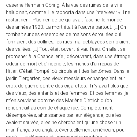
caserne Hermann Göring. À la vue des ruines de la ville il
hallucinait, comme il le rapporta dans une interview : « Il ne
restait rien… Plus rien de ce qui avait fasciné, le monde
des années 1920. La mort était à l’œuvre partout. […] On
tombait sur des ensembles de maisons écroulées qui
formaient des collines, les rues mal déblayées semblaient
des vallées. […] Tout était ouvert, à vau-l’eau. On allait se
promener à la Chancellerie ; découvrant, dans une étrange
odeur de mort et d’incendie, les menus d’un repas de
Hitler. C’était Pompéi où circulaient des fantômes. Dans le
jardin Tiergarten, des vieux messieurs échangeaient leur
croix de guerre contre des cigarettes. Il n’y avait plus que
des vieux, des enfants et des femmes. Et ces femmes, je
m’en souviens comme des Marlène Dietrich qu’on
rencontrait au coin de chaque rue. Complètement
désemparées, ahurissantes par leur élégance, qu’elles
avaient sauvée, elles ne cherchaient qu’une chose : un
mari français ou anglais, éventuellement américain, pour