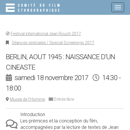
M
S
K
A
I
I
P
N
T
O
M
Festival international Jean Rouch 2017
C
E
O
Séances spéciales / Special Screenings 2017
N
N
T
U
BERLIN, AOUT 1945 : NAISSANCE D’UN
E
N
CINEASTE
T
samedi 18 novembre 2017
14:30 -
18:00
Musée de l’Homme
Entrée libre
Introduction
Les prémices et la conception du film,
accompagnées par la lecture de textes de Jean