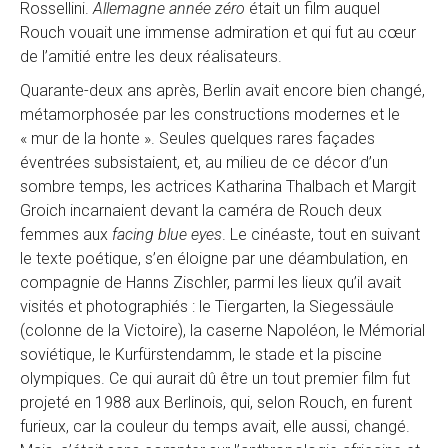
Rossellini.
Allemagne année zéro
était un film auquel
Rouch vouait une immense admiration et qui fut au cœur
de l’amitié entre les deux réalisateurs.
Quarante-deux ans après, Berlin avait encore bien changé,
métamorphosée par les constructions modernes et le
« mur de la honte ». Seules quelques rares façades
éventrées subsistaient, et, au milieu de ce décor d’un
sombre temps, les actrices Katharina Thalbach et Margit
Groich incarnaient devant la caméra de Rouch deux
femmes aux
facing blue eyes
. Le cinéaste, tout en suivant
le texte poétique, s’en éloigne par une déambulation, en
compagnie de Hanns Zischler, parmi les lieux qu’il avait
visités et photographiés : le Tiergarten, la Siegessäule
(colonne de la Victoire), la caserne Napoléon, le Mémorial
soviétique, le Kurfürstendamm, le stade et la piscine
olympiques. Ce qui aurait dû être un tout premier film fut
projeté en 1988 aux Berlinois, qui, selon Rouch, en furent
furieux, car la couleur du temps avait, elle aussi, changé.