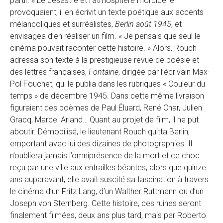
partir.
» Le désastre et l’atmosphère morbide le
provoquaient, il en écrivit un texte poétique aux accents
mélancoliques et surréalistes,
Berlin août 1945
, et
envisagea d’en réaliser un film. « Je pensais que seul le
cinéma pouvait raconter cette histoire. » Alors, Rouch
adressa son texte à la prestigieuse revue de poésie et
des lettres françaises,
Fontaine
, dirigée par l’écrivain Max-
Pol Fouchet, qui le publia dans les rubriques « Couleur du
temps » de décembre 1945. Dans cette même livraison
figuraient des poèmes de Paul Éluard, René Char, Julien
Gracq, Marcel Arland… Quant au projet de film, il ne put
aboutir. Démobilisé, le lieutenant Rouch quitta Berlin,
emportant avec lui des dizaines de photographies. Il
n’oubliera jamais l’omniprésence de la mort et ce choc
reçu par une ville aux entrailles béantes, alors que quinze
ans auparavant, elle avait suscité sa fascination à travers
le cinéma d’un Fritz Lang, d’un Walther Ruttmann ou d’un
Joseph von Sternberg. Cette histoire, ces ruines seront
finalement filmées, deux ans plus tard, mais par Roberto