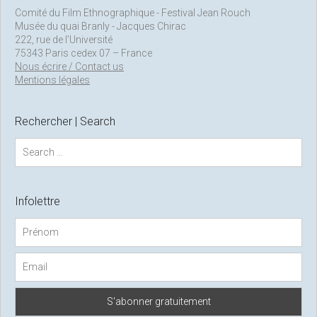
Comité du Film Ethnographique - Festival Jean Rouch
Musée du quai Branly - Jacques Chirac
222, rue de l’Université
75343 Paris cedex 07 – France
Nous écrire / Contact us
Mentions légales
Rechercher | Search
S
e
a
r
c
Infolettre
h
f
o
r
: