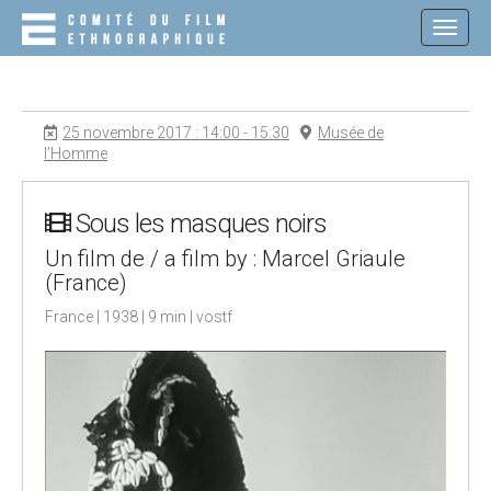
M
S
K
A
I
I
P
N
T
O
M
25 novembre 2017 : 14:00 - 15:30
Musée de
C
E
l’Homme
O
N
N
T
U
E
Sous les masques noirs
N
Un film de / a film by : Marcel Griaule
T
(France)
France | 1938 | 9 min | vostf