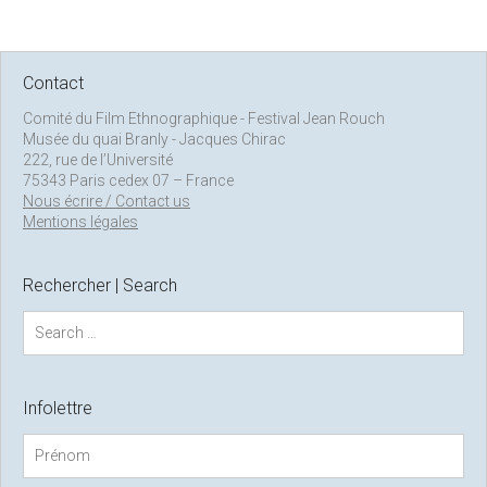
Contact
Comité du Film Ethnographique - Festival Jean Rouch
Musée du quai Branly - Jacques Chirac
222, rue de l’Université
75343 Paris cedex 07 – France
Nous écrire / Contact us
Mentions légales
Rechercher | Search
S
e
a
r
c
Infolettre
h
f
o
r