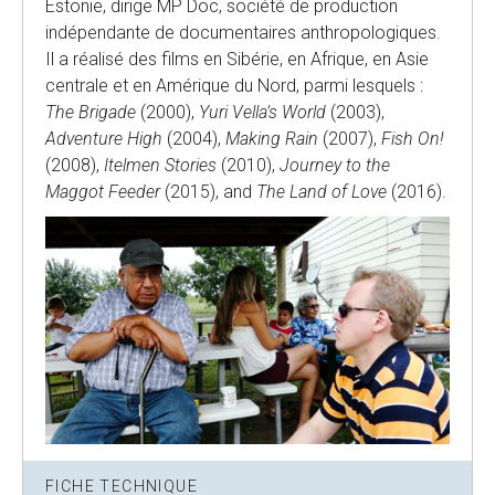
Estonie, dirige MP Doc, société de production
indépendante de documentaires anthropologiques.
Il a réalisé des films en Sibérie, en Afrique, en Asie
centrale et en Amérique du Nord, parmi lesquels :
The Brigade
(2000),
Yuri Vella’s World
(2003),
Adventure High
(2004),
Making Rain
(2007),
Fish On!
(2008),
Itelmen Stories
(2010),
Journey to the
Maggot Feeder
(2015), and
The Land of Love
(2016).
FICHE TECHNIQUE