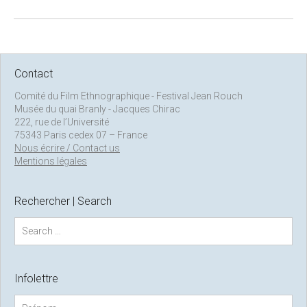
Contact
Comité du Film Ethnographique - Festival Jean Rouch
Musée du quai Branly - Jacques Chirac
222, rue de l’Université
75343 Paris cedex 07 – France
Nous écrire / Contact us
Mentions légales
Rechercher | Search
S
e
a
r
c
Infolettre
h
f