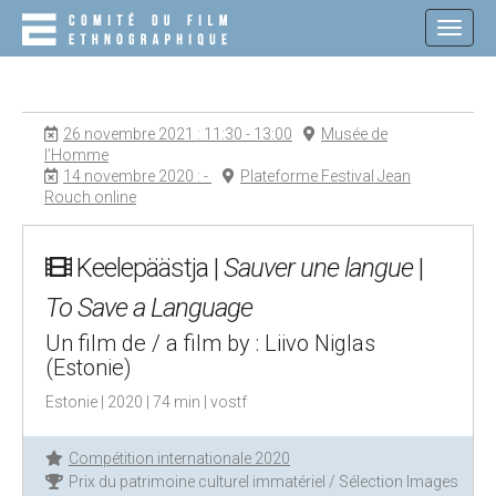
M
S
K
A
I
I
P
N
T
O
M
26 novembre 2021 : 11:30 - 13:00
Musée de
C
E
l’Homme
O
14 novembre 2020 : -
Plateforme Festival Jean
N
N
Rouch online
T
U
E
N
T
Keelepäästja |
Sauver une langue
|
To Save a Language
Un film de / a film by : Liivo Niglas
(Estonie)
Estonie | 2020 | 74 min | vostf
Compétition internationale 2020
Prix du patrimoine culturel immatériel / Sélection Images