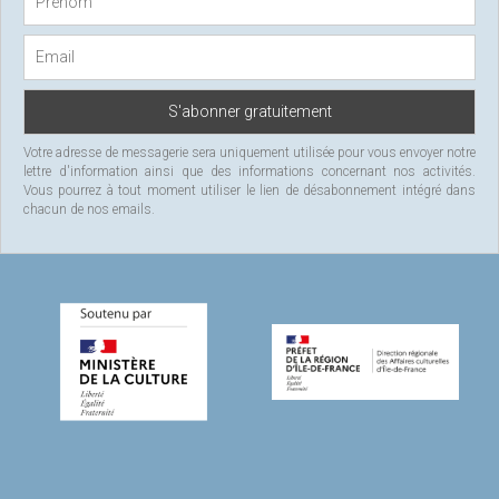
o
r
:
Votre adresse de messagerie sera uniquement utilisée pour vous envoyer notre
lettre d'information ainsi que des informations concernant nos activités.
Vous pourrez à tout moment utiliser le lien de désabonnement intégré dans
chacun de nos emails.