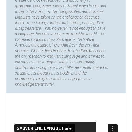
matter can not be reduced to a dictionary or
grammar. Languages allow different ways to say and
to be in the world, by their singularities and nuances.
Linguists have taken on the challenge to describe
them, often facing modern life’s threat, causing their
disappearance. That, however, is not enough to save
a language, because a language must be taught. The
Estonian linguist Indrek Park learns the Native
American language of Mandan from the very last
speaker. When Edwin Benson dies, he then becomes
the only person to know this language and strives to
introduce it the youngest within the community,
stubbornly hoping to revive it. We personally share his
struggle, his thoughts, his doubts, and the
community’s might in which he engages as a
knowledge transmitter.