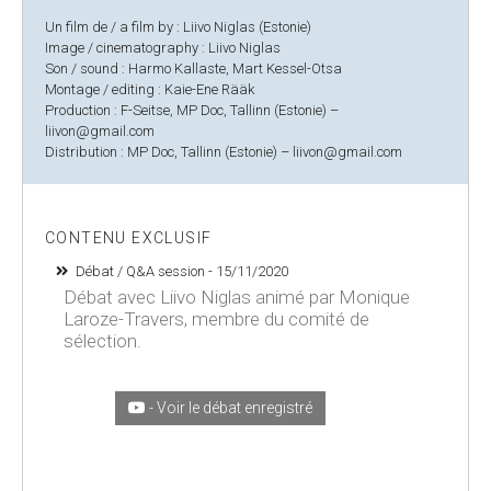
Un film de / a film by : Liivo Niglas (Estonie)
Image / cinematography : Liivo Niglas
Son / sound : Harmo Kallaste, Mart Kessel-Otsa
Montage / editing : Kaie-Ene Rääk
Production : F-Seitse, MP Doc, Tallinn (Estonie) –
liivon@gmail.com
Distribution : MP Doc, Tallinn (Estonie) – liivon@gmail.com
CONTENU EXCLUSIF
Débat / Q&A session - 15/11/2020
Débat avec Liivo Niglas animé par Monique
Laroze-Travers, membre du comité de
sélection.
- Voir le débat enregistré