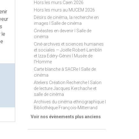
Hors les murs Caen 2026
Hors les murs au MUCEM 2026
enir
Désirs de cinéma, la recherche en
veur
images I Salle de cinéma
rs
Cinéastes en devenir I Salle de
 le
cinéma
ce
Ciné-archives et sciences humaines
et sociales — Joëlle Robert-Lamblin
et Izza Edéry-Génini I Musée de
l'Homme
Carte blanche à SACRe I Salle de
cinéma
Ateliers Création Recherche I Salon
de lecture Jacques Kerchache et
salle de cinéma
Archives du cinéma ethnographique I
Bibliothèque François-Mitterrand
Voir nos évènements plus anciens