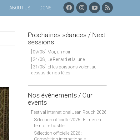
F
I
C
P
ABOUT US
DONS
A
N
H
R
C
S
A
O
E
T
Î
C
B
A
N
H
Prochaines séances / Next
O
G
E
A
O
R
Y
I
sessions
K
A
O
N
[ 09/08 ] Moi, un noir
M
U
E
T
S
[ 24/08 ] Le Renard et la lune
U
S
[ 31/08 ] Et les poissons volent au-
B
É
dessus de nos têtes
E
A
N
C
E
Nos évènements / Our
S
events
–
F
Festival international Jean Rouch 2026
L
Sélection officielle 2026 : Filmer en
U
territoire hostile
X
Sélection officielle 2026 :
R
Compétition internationale