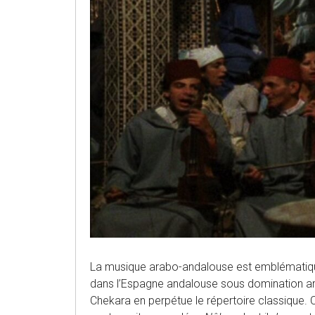
La musique arabo-andalouse est emblématique 
dans l’Espagne andalouse sous domination ar
Chekara en perpétue le répertoire classique. 