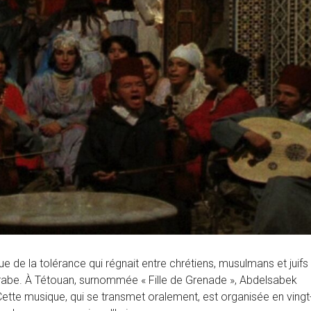
de la tolérance qui régnait entre chrétiens, musulmans et juifs
abe. À Tétouan, surnommée « Fille de Grenade », Abdelsabek
Cette musique, qui se transmet oralement, est organisée en vingt