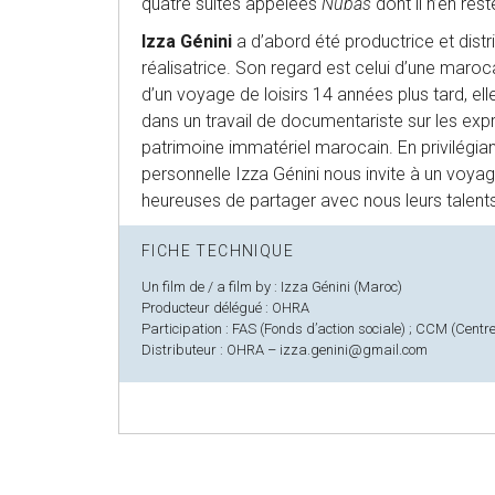
quatre suites appelées
Nûbas
dont il n’en res
Izza Génini
a d’abord été productrice et dist
réalisatrice. Son regard est celui d’une maroca
d’un voyage de loisirs 14 années plus tard, el
dans un travail de documentariste sur les expr
patrimoine immatériel marocain. En privilégiant
personnelle Izza Génini nous invite à un voyag
heureuses de partager avec nous leurs talents 
FICHE TECHNIQUE
Un film de / a film by : Izza Génini (Maroc)
Producteur délégué : OHRA
Participation : FAS (Fonds d’action sociale) ; CCM (Cen
Distributeur : OHRA – izza.genini@gmail.com