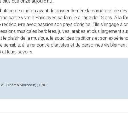
te plus que onze aujourd’hui.
ributrice de cinéma avant de passer derrière la caméra et de dev
ine partie vivre à Paris avec sa famille à l’âge de 18 ans. A la fa
le redécouvre avec passion son pays d’origine. Elle s’engage alo
essions musicales berbères, juives, arabes et plus largement sur
 le plaisir de la musique, le souci des traditions et son expérien
e sensible, à la rencontre d’artistes et de personnes visiblement
et leurs savoirs.
tre du Cinéma Marocain) ; CNC