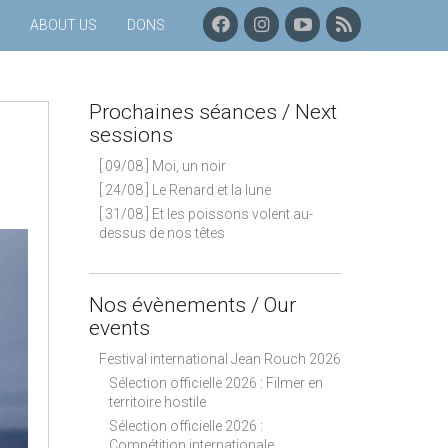
F
I
C
P
ABOUT US
DONS
A
N
H
R
C
S
A
O
E
T
Î
C
B
A
N
H
Prochaines séances / Next
O
G
E
A
O
R
Y
I
sessions
K
A
O
N
[ 09/08 ] Moi, un noir
M
U
E
T
S
[ 24/08 ] Le Renard et la lune
U
S
[ 31/08 ] Et les poissons volent au-
B
É
dessus de nos têtes
E
A
N
C
E
Nos évènements / Our
S
events
–
F
Festival international Jean Rouch 2026
L
Sélection officielle 2026 : Filmer en
U
territoire hostile
X
Sélection officielle 2026 :
R
Compétition internationale