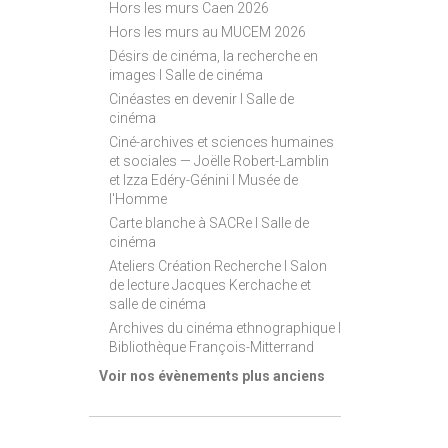
Hors les murs Caen 2026
Hors les murs au MUCEM 2026
Désirs de cinéma, la recherche en
images I Salle de cinéma
Cinéastes en devenir I Salle de
cinéma
Ciné-archives et sciences humaines
et sociales — Joëlle Robert-Lamblin
et Izza Edéry-Génini I Musée de
l'Homme
Carte blanche à SACRe I Salle de
cinéma
Ateliers Création Recherche I Salon
de lecture Jacques Kerchache et
salle de cinéma
Archives du cinéma ethnographique I
Bibliothèque François-Mitterrand
Voir nos évènements plus anciens